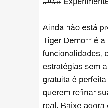
#### Experiment
Ainda não está pr
Tiger Demo** é a 
funcionalidades, 
estratégias sem a
gratuita é perfeit
querem refinar sua
real. Baixe agora