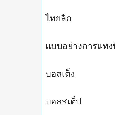
ไทยลีก
แบบอย่างการแทงท
บอลเต็ง
บอลสเต็ป