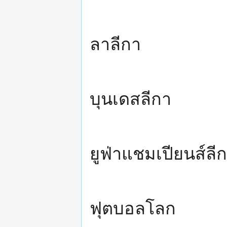
ลาลีกา
บุนเดสลีกา
ยูฟ่าแชมเปียนส์ลีก
ฟุตบอลโลก