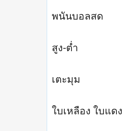
พนันบอลสด
สูง-ต่ำ
เตะมุม
ใบเหลือง ใบแดง