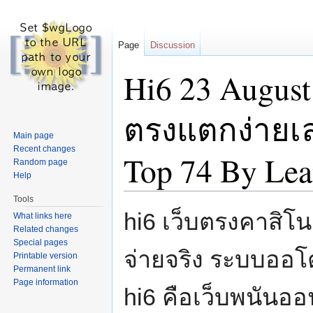
Page
Discussion
Hi6 23 August
ตรงแตกง่ายเล
Main page
Recent changes
Top 74 By Le
Random page
Help
Jump to:
navigation
,
search
Tools
hi6 เว็บตรงคาสิโน
What links here
Related changes
Special pages
จ่ายจริง ระบบออโต
Printable version
Permanent link
Page information
hi6 คือเว็บพนันออ