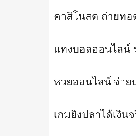
คาสิโนสด ถ่ายทอ
แทงบอลออนไลน์ ร
หวยออนไลน์ จ่ายบ
เกมยิงปลาได้เงิน