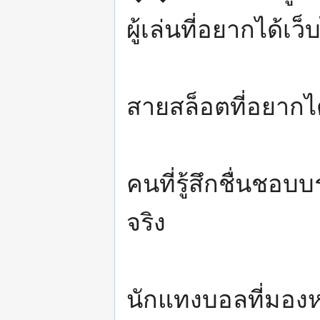
ผู้เล่นที่อยากได้เว
สายสล็อตที่อยากไ
คนที่รู้สึกชื่นช
จริง
นักแทงบอลที่มองหา