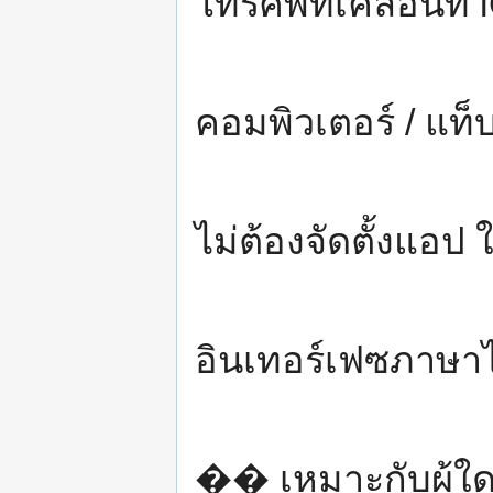
โทรศัพท์เคลื่อนที่
คอมพิวเตอร์ / แท็บ
ไม่ต้องจัดตั้งแอป 
อินเทอร์เฟซภาษา
�� เหมาะกับผู้ใด