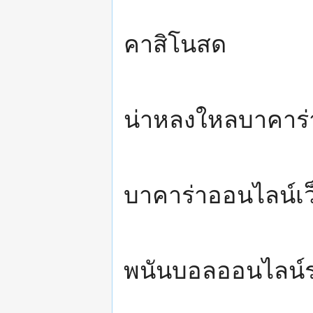
คาสิโนสด
น่าหลงใหลบาคาร่
บาคาร่าออนไลน์เ
พนันบอลออนไลน์ร